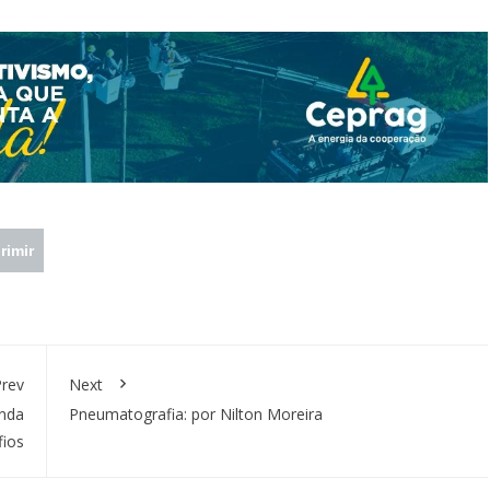
rimir
rev
Next
inda
Pneumatografia: por Nilton Moreira
fios