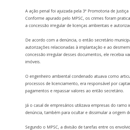
A ação penal foi ajuizada pela 3ª Promotoria de Justiç
Conforme apurado pelo MPSC, os crimes foram praticad
a concessão irregular de licenças ambientais e autori
De acordo com a denúncia, o então secretário municip
autorizações relacionadas à implantação e ao desme
concessão irregular desses documentos, ele recebia van
imóveis.
O engenheiro ambiental condenado atuava como articul
processos de licenciamento, era responsável por captar 
pagamentos e repassar valores ao então secretário.
Já o casal de empresários utilizava empresas do ramo im
denúncia, também para ocultar e dissimular a origem d
Segundo o MPSC, a divisão de tarefas entre os envolvi