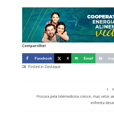
Compartilhe!
Facebook
X
Email
Imp
Posted in
Destaque
P
Procura pela telemedicina cresce, mas setor a
enfrenta desa