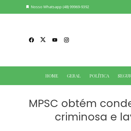
Skip
Nosso Whatsapp (48) 99969-9392
to
content
HOME
GERAL
POLÍTICA
SEGU
MPSC obtém conde
criminosa e l