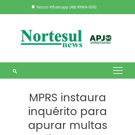
Skip
Nosso Whatsapp (48) 99969-9392
to
content
MPRS instaura
inquérito para
apurar multas