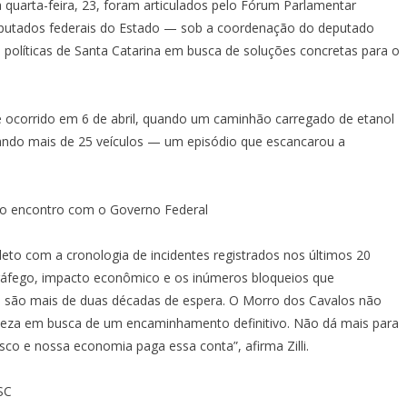
quarta-feira, 23, foram articulados pelo Fórum Parlamentar
eputados federais do Estado — sob a coordenação do deputado
s políticas de Santa Catarina em busca de soluções concretas para o
e ocorrido em 6 de abril, quando um caminhão carregado de etanol
ando mais de 25 veículos — um episódio que escancarou a
s ao encontro com o Governo Federal
to com a cronologia de incidentes registrados nos últimos 20
tráfego, impacto econômico e os inúmeros bloqueios que
Já são mais de duas décadas de espera. O Morro dos Cavalos não
rmeza em busca de um encaminhamento definitivo. Não dá mais para
co e nossa economia paga essa conta”, afirma Zilli.
SC