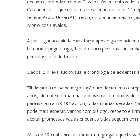
décadas para o Morro dos Cavalos. Os encontros desta 
Catarinense — que reúne os três senadores e os 16 d
federal Pedro Uczai (PT), reforçando a união das força
Morro dos Cavalos.
A pauta ganhou ainda mais força após o grave acident
tombou e pegou fogo, ferindo cinco pessoas e incendi
periculosidade do trecho.
Dados: Zilli leva audiovisual e cronologia de acidente
Zilli levará à mesa de negociação um documento comple
anos, além de um material audiovisual com dados de 
paralisaram a BR-101 ao longo das últimas décadas. “
pode mais esperar. Vamos com diálogo, respeito e fi
aceitar promessas vazias enquanto vidas seguem em ris
Mais de 100 mil veículos por dia: um gargalo que trava 