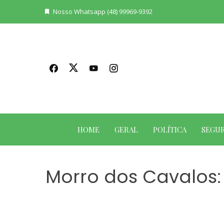
Skip
Nosso Whatsapp (48) 99969-9392
to
content
HOME
GERAL
POLÍTICA
SEGU
Morro dos Cavalos: