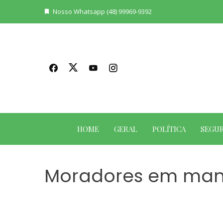
Skip
Nosso Whatsapp (48) 99969-9392
to
content
HOME
GERAL
POLÍTICA
SEGU
Moradores em manif