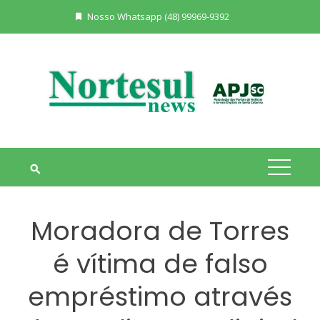
Skip
Nosso Whatsapp (48) 99969-9392
to
content
Moradora de Torres
é vítima de falso
empréstimo através