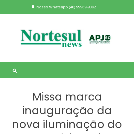
Skip
Nosso Whatsapp (48) 99969-9392
to
content
Missa marca
inauguração da
nova iluminação do