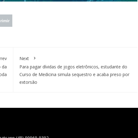
rimir
rev
Next
o da
Para pagar dívidas de jogos eletrônicos, estudante do
toda
Curso de Medicina simula sequestro e acaba preso por
extorsão
o
hatsapp (48) 99969-9392