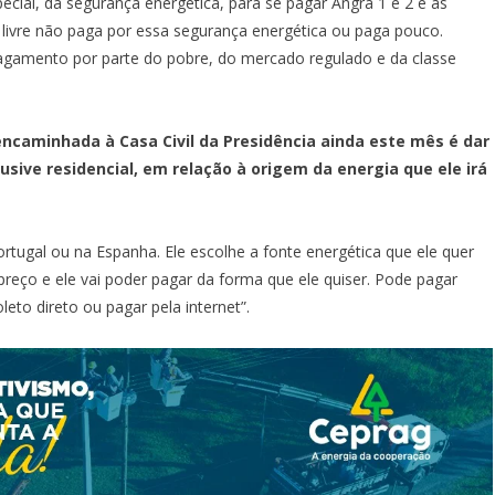
cial, da segurança energética, para se pagar Angra 1 e 2 e as
livre não paga por essa segurança energética ou paga pouco.
agamento por parte do pobre, do mercado regulado e da classe
 encaminhada à Casa Civil da Presidência ainda este mês é dar
usive residencial, em relação à origem da energia que ele irá
ugal ou na Espanha. Ele escolhe a fonte energética que ele quer
o preço e ele vai poder pagar da forma que ele quiser. Pode pagar
leto direto ou pagar pela internet”.