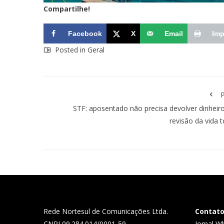
Compartilhe!
Facebook
X
Email
Imp
Posted in
Geral
P
STF: aposentado não precisa devolver dinheir
revisão da vida 
Rede Nortesul de Comunicações Ltda.
Contat
CNPJ 09.284.014/0001-59
Jornal W