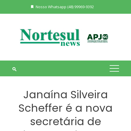
Skip
Nosso Whatsapp (48) 99969-9392
to
content
Janaína Silveira
Scheffer é a nova
secretária de