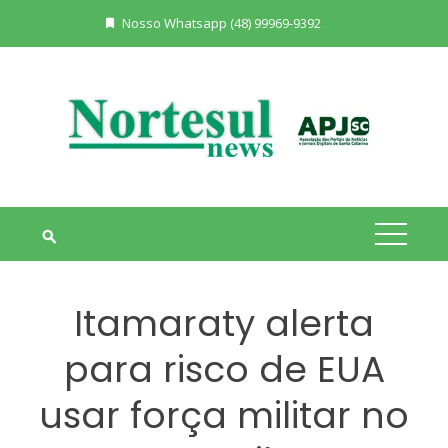
Skip
Nosso Whatsapp (48) 99969-9392
to
content
Itamaraty alerta
para risco de EUA
usar força militar no