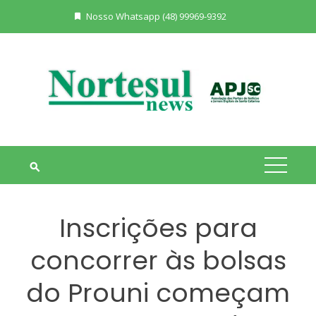
Skip
Nosso Whatsapp (48) 99969-9392
to
content
Inscrições para
concorrer às bolsas
do Prouni começam