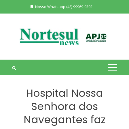
Skip
Nosso Whatsapp (48) 99969-9392
to
content
Hospital Nossa
Senhora dos
Navegantes faz