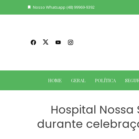
Skip
Nosso Whatsapp (48) 99969-9392
to
content
HOME
GERAL
POLÍTICA
SEGU
Hospital Noss
durante celebraç