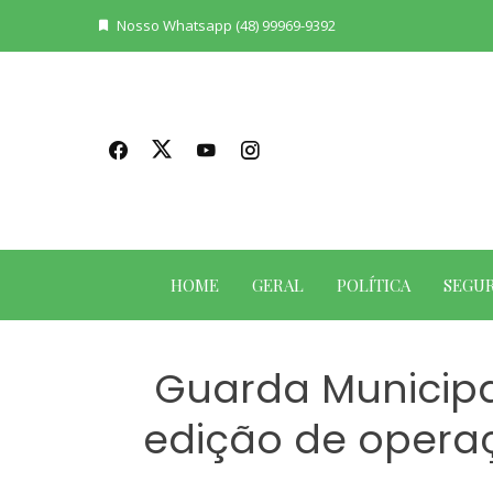
Skip
Nosso Whatsapp (48) 99969-9392
to
content
HOME
GERAL
POLÍTICA
SEGU
Guarda Municipa
edição de operaç