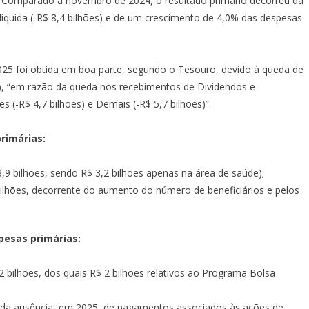
s. Comparado a novembro de 2024, o resultado primário decorreu da
íquida (-R$ 8,4 bilhões) e de um crescimento de 4,0% das despesas
025 foi obtida em boa parte, segundo o Tesouro, devido à queda de
s), “em razão da queda nos recebimentos de Dividendos e
s (-R$ 4,7 bilhões) e Demais (-R$ 5,7 bilhões)”.
rimárias:
3,9 bilhões, sendo R$ 3,2 bilhões apenas na área de saúde);
bilhões, decorrente do aumento do número de beneficiários e pelos
pesas primárias:
,2 bilhões, dos quais R$ 2 bilhões relativos ao Programa Bolsa
zão da ausência, em 2025, de pagamentos associados às ações de