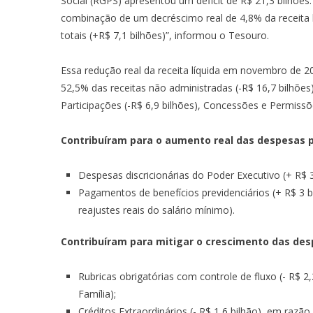
Social (RGPS) apresentou um déficit de R$ 21,3 bilhõe
combinação de um decréscimo real de 4,8% da receita l
totais (+R$ 7,1 bilhões)”, informou o Tesouro.
Essa redução real da receita líquida em novembro de 2
52,5% das receitas não administradas (-R$ 16,7 bilhõe
Participações (-R$ 6,9 bilhões), Concessões e Permissõe
Contribuíram para o aumento real das despesas p
Despesas discricionárias do Poder Executivo (+ R$ 
Pagamentos de benefícios previdenciários (+ R$ 3 
reajustes reais do salário mínimo).
Contribuíram para mitigar o crescimento das des
Rubricas obrigatórias com controle de fluxo (- R$ 2
Família);
Créditos Extraordinários (- R$ 1,6 bilhão), em ra