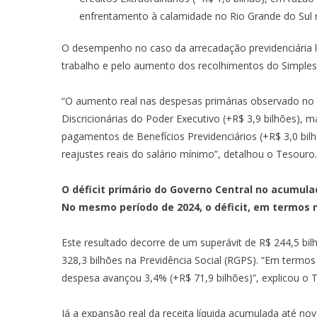
enfrentamento à calamidade no Rio Grande do Sul 
O desempenho no caso da arrecadação previdenciária l
trabalho e pelo aumento dos recolhimentos do Simples 
“O aumento real nas despesas primárias observado n
Discricionárias do Poder Executivo (+R$ 3,9 bilhões), 
pagamentos de Benefícios Previdenciários (+R$ 3,0 bil
reajustes reais do salário mínimo”, detalhou o Tesouro.
O déficit primário do Governo Central no acumula
No mesmo período de 2024, o déficit, em termos 
Este resultado decorre de um superávit de R$ 244,5 bil
328,3 bilhões na Previdência Social (RGPS). “Em termos 
despesa avançou 3,4% (+R$ 71,9 bilhões)”, explicou o 
Já a expansão real da receita líquida acumulada até n