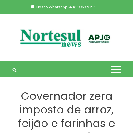
Skip
Nosso Whatsapp (48) 99969-9392
to
content
Governador zera
imposto de arroz,
feijão e farinhas e