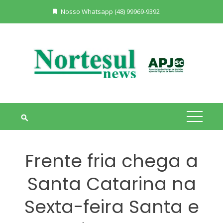
Skip
Nosso Whatsapp (48) 99969-9392
to
content
Frente fria chega a
Santa Catarina na
Sexta-feira Santa e