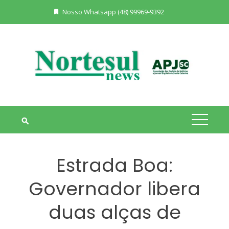
Skip
Nosso Whatsapp (48) 99969-9392
to
content
Estrada Boa:
Governador libera
duas alças de