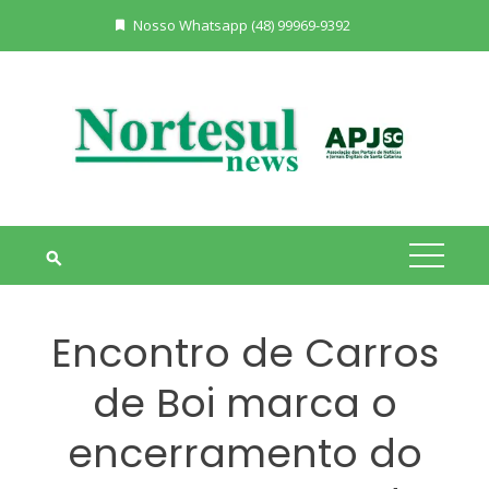
Skip
Nosso Whatsapp (48) 99969-9392
to
content
Encontro de Carros
de Boi marca o
encerramento do