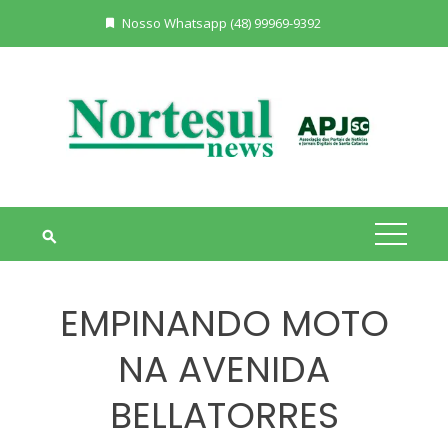
Skip
Nosso Whatsapp (48) 99969-9392
to
content
EMPINANDO MOTO
NA AVENIDA
BELLATORRES