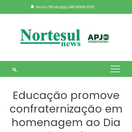
Skip
Nosso Whatsapp (48) 99969-9392
to
content
Educação promove
confraternização em
homenagem ao Dia