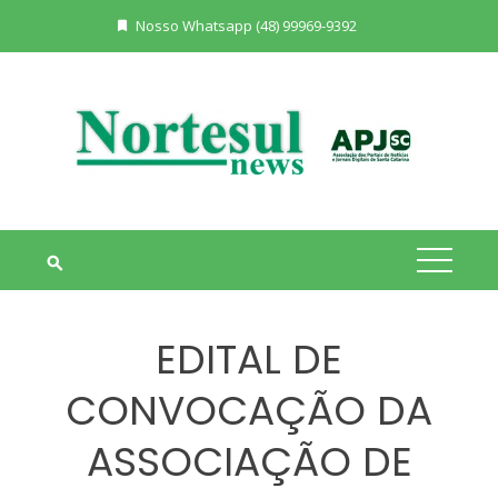
Skip
Nosso Whatsapp (48) 99969-9392
to
content
EDITAL DE
CONVOCAÇÃO DA
ASSOCIAÇÃO DE