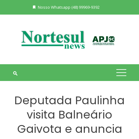
Skip
Nosso Whatsapp (48) 99969-9392
to
content
Deputada Paulinha
visita Balneário
Gaivota e anuncia