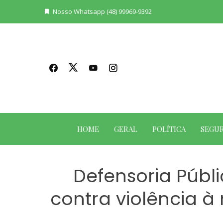
Skip
Nosso Whatsapp (48) 99969-9392
to
content
HOME
GERAL
POLÍTICA
SEGU
Defensoria Públi
contra violência 