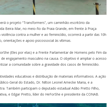
eberá o projeto “Transformers”, um caminhão-escritório da
ida Beira-Mar, no meio-fio da Praia Grande, em frente à Praça
iolência contra a mulher e ao feminicídio, ocorrerá a partir das 10h
, orientações e apoio psicossocial às vítimas.
orShe (Eles por elas) e a Frente Parlamentar de Homens pelo Fim da
e de engajamento masculino na causa. O objetivo é ampliar o acesso
entizar a comunidade sobre a gravidade dos casos de feminicídio.
ividades educativas e distribuição de materiais informativos. A ação
ico-Geral do Estado, Dr. Nilton Leonel Arnecke Maria, e a
ntra. Também participam o deputado estadual Adão Pretto Filho,
tiva, e Edgar Pretto, líder do HeForShe e presidente da CONAB.