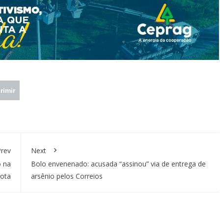
rimir
rev
Next
 na
Bolo envenenado: acusada “assinou” via de entrega de
vota
arsênio pelos Correios