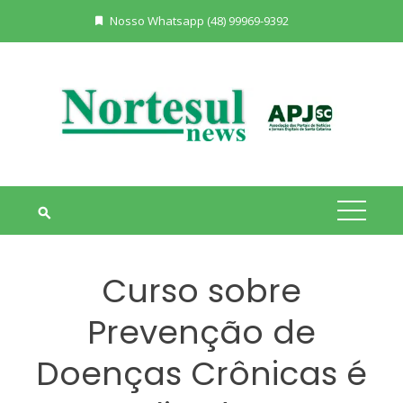
Skip
Nosso Whatsapp (48) 99969-9392
to
content
Curso sobre
Prevenção de
Doenças Crônicas é