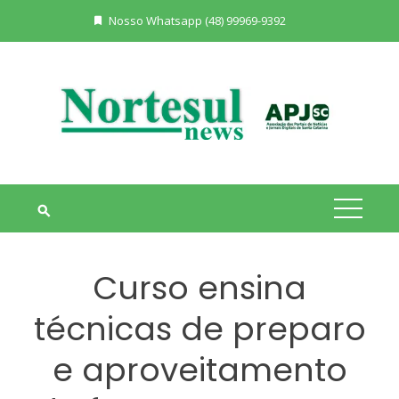
Skip
Nosso Whatsapp (48) 99969-9392
to
content
Curso ensina
técnicas de preparo
e aproveitamento