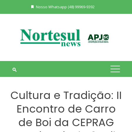
Skip
Nosso Whatsapp (48) 99969-9392
to
content
Cultura e Tradição: II
Encontro de Carro
de Boi da CEPRAG