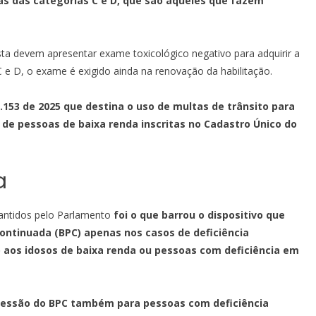
as das categorias C e D, que são aqueles que fazem
ta devem apresentar exame toxicológico negativo para adquirir a
 e D, o exame é exigido ainda na renovação da habilitação.
.153 de 2025 que destina o uso de multas de trânsito para
) de pessoas de baixa renda inscritas no Cadastro Único do
a
mantidos pelo Parlamento
foi o que barrou o dispositivo que
ontinuada (BPC) apenas nos casos de deficiência
 aos idosos de baixa renda ou pessoas com deficiência em
cessão do BPC também para pessoas com deficiência