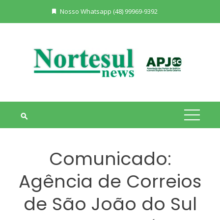
Skip
Nosso Whatsapp (48) 99969-9392
to
content
Comunicado:
Agência de Correios
de São João do Sul