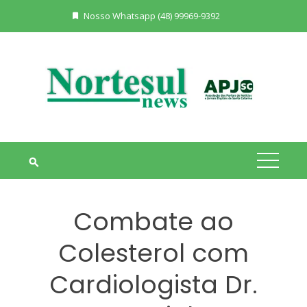
Skip
Nosso Whatsapp (48) 99969-9392
to
content
Combate ao
Colesterol com
Cardiologista Dr.