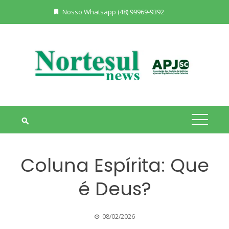
Skip
Nosso Whatsapp (48) 99969-9392
to
content
Coluna Espírita: Que
é Deus?
08/02/2026