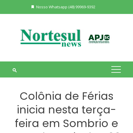
Skip
Nosso Whatsapp (48) 99969-9392
to
content
Colônia de Férias
inicia nesta terça-
feira em Sombrio e