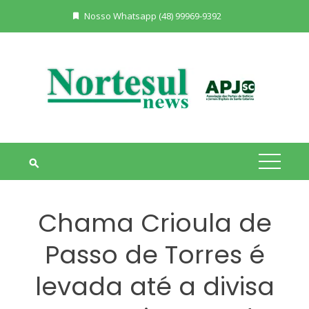
Skip
Nosso Whatsapp (48) 99969-9392
to
content
Chama Crioula de
Passo de Torres é
levada até a divisa