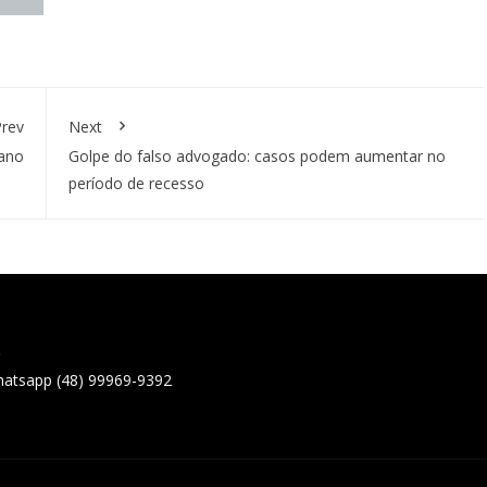
rev
Next
 ano
Golpe do falso advogado: casos podem aumentar no
período de recesso
o
hatsapp (48) 99969-9392