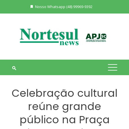
Skip
Nosso Whatsapp (48) 99969-9392
to
content
Celebração cultural
reúne grande
público na Praça