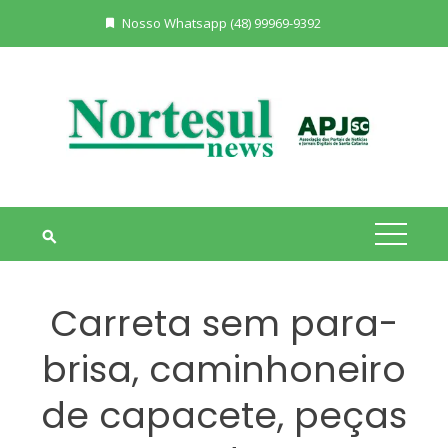
Skip
Nosso Whatsapp (48) 99969-9392
to
content
Carreta sem para-
brisa, caminhoneiro
de capacete, peças