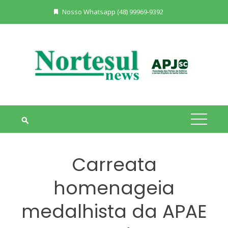
Skip
Nosso Whatsapp (48) 99969-9392
to
content
Carreata
homenageia
medalhista da APAE