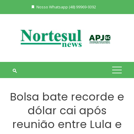
Skip
Nosso Whatsapp (48) 99969-9392
to
content
Bolsa bate recorde e
dólar cai após
reunião entre Lula e