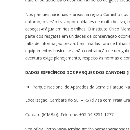
Nos parques nacionais e áreas na região Caminho dos 
entorno, o verão traz oportunidades de muita beleza, 
cabeças-d’água em rios e trilhas. O Instituto Chico Me
parte dos resgates em unidades de conservação ocorre
falta de informação prévia. Caminhadas fora de trilhas
equipamentos básicos e a não contratação de um guia 
aventura exige planejamento, respeito às normas e consc
DADOS ESPECÍFICOS DOS PARQUES DOS CANYONS (
Parque Nacional de Aparados da Serra e Parque Nac
Localização: Cambará do Sul – RS (divisa com Praia Gr
Contato (ICMBio): Telefone: +55 54 3251-1277
Site oficial:
http://www.icmbio.gov.br/parnaaparadosdas