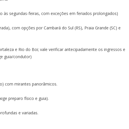
ado às segundas-feiras, com exceções em feriados prolongados)
ada), com opções por Cambará do Sul (RS), Praia Grande (SC) e
rtaleza e Rio do Boi; vale verificar antecipadamente os ingressos e
ge guia/condutor)
elo) com mirantes panorâmicos.
ige preparo físico e guia).
profundas e variadas.