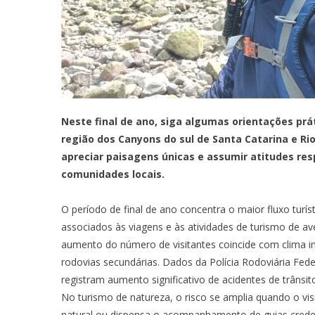
Neste final de ano, siga algumas orientações pr
região dos Canyons do sul de Santa Catarina e Rio 
apreciar paisagens únicas e assumir atitudes res
comunidades locais.
O período de final de ano concentra o maior fluxo turís
associados às viagens e às atividades de turismo de av
aumento do número de visitantes coincide com clima ins
rodovias secundárias. Dados da Polícia Rodoviária Fede
registram aumento significativo de acidentes de trânsi
No turismo de natureza, o risco se amplia quando o vi
natural ou dispensa o acompanhamento de guias crede