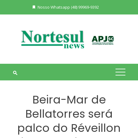
Skip
Nosso Whatsapp (48) 99969-9392
to
content
Beira-Mar de
Bellatorres será
palco do Réveillon