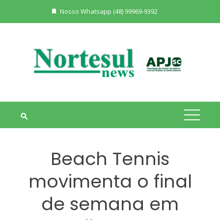
Skip
Nosso Whatsapp (48) 99969-9392
to
content
Beach Tennis
movimenta o final
de semana em