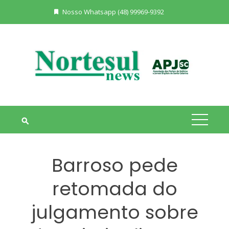
Skip
Nosso Whatsapp (48) 99969-9392
to
content
Barroso pede
retomada do
julgamento sobre