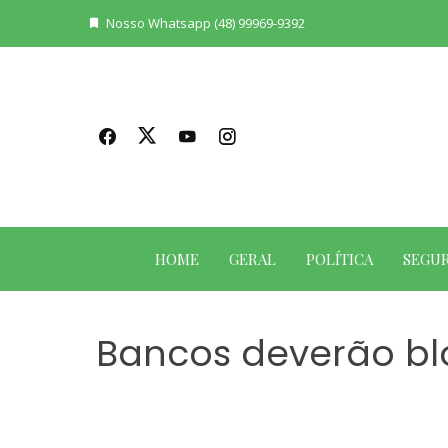
Skip
Nosso Whatsapp (48) 99969-9392
to
content
HOME
GERAL
POLÍTICA
SEGU
Bancos deverão bl