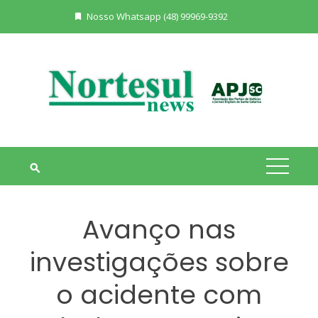
Skip
Nosso Whatsapp (48) 99969-9392
to
content
Avanço nas
investigações sobre
o acidente com