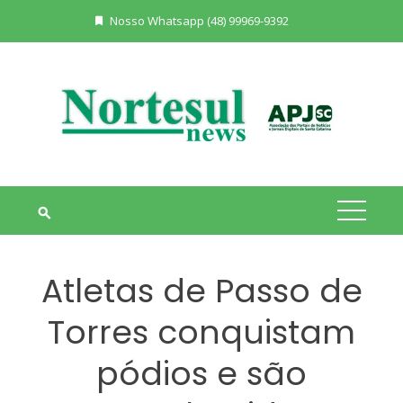
Skip
Nosso Whatsapp (48) 99969-9392
to
content
Atletas de Passo de
Torres conquistam
pódios e são