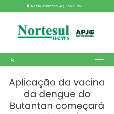
Skip
Nosso Whatsapp (48) 99969-9392
to
content
Aplicação da vacina
da dengue do
Butantan começará