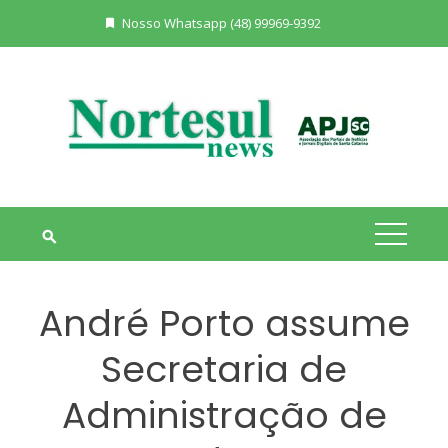
Skip
Nosso Whatsapp (48) 99969-9392
to
content
André Porto assume
Secretaria de
Administração de