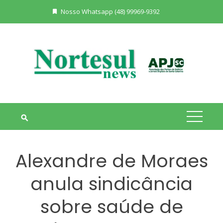
Skip
Nosso Whatsapp (48) 99969-9392
to
content
Alexandre de Moraes
anula sindicância
sobre saúde de