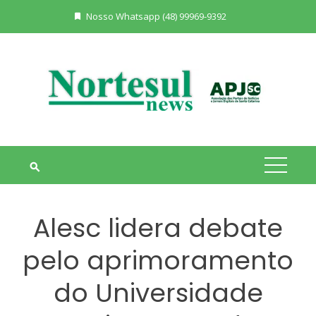
Skip
Nosso Whatsapp (48) 99969-9392
to
content
Alesc lidera debate
pelo aprimoramento
do Universidade