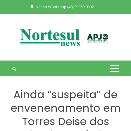
Skip
Nosso Whatsapp (48) 99969-9392
to
content
Ainda “suspeita” de
envenenamento em
Torres Deise dos