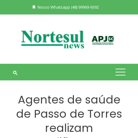
Skip
Nosso Whatsapp (48) 99969-9392
to
content
Agentes de saúde
de Passo de Torres
realizam